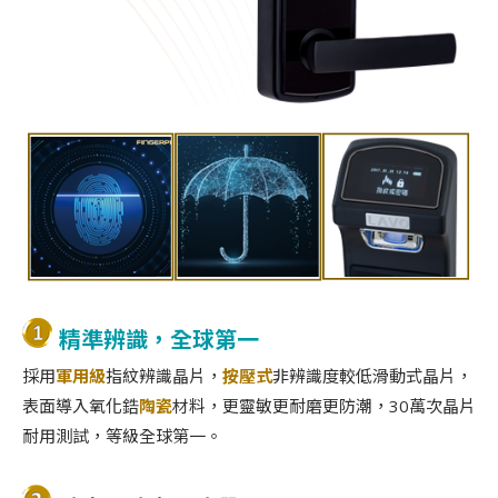
精準辨識，全球第一
採用
軍用級
指紋辨識晶片，
按壓式
非辨識度較低滑動式晶片，
表面導入氧化鋯
陶瓷
材料，更靈敏更耐磨更防潮，30萬次晶片
耐用測試，等級全球第一。