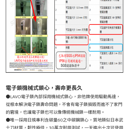
電子鎖機械式鎖心，壽命更長久
●LAVO電子鎖內部採用機械式鎖心，非他牌使用驅動馬達，
從根本解決電子鎖壽命問題，不會有電子鎖損毀而進不了家門
的窘境，也讓電子鎖也可以像傳統機械鎖一樣耐用。
●唯一採用日規專利含碳量60之中碳鋼鎖心，質地類似日本武
士刀材質，韌性極佳，30萬次耐用測試，一天進出十次可使用