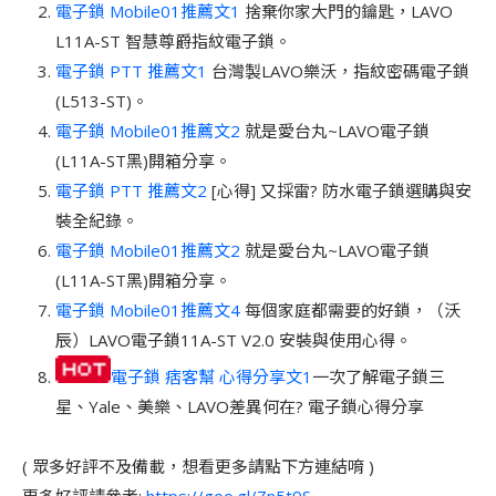
電子鎖 Mobile01推薦文1
捨棄你家大門的鑰匙，LAVO
L11A-ST 智慧尊爵指紋電子鎖。
電子鎖 PTT 推薦文1
台灣製LAVO樂沃，指紋密碼電子鎖
(L513-ST)。
電子鎖 Mobile01推薦文2
就是愛台丸~LAVO電子鎖
(L11A-ST黑)開箱分享。
電子鎖 PTT 推薦文2
[心得] 又採雷? 防水電子鎖選購與安
裝全紀錄。
電子鎖 Mobile01推薦文2
就是愛台丸~LAVO電子鎖
(L11A-ST黑)開箱分享。
電子鎖 Mobile01推薦文
4
每個家庭都需要的好鎖，（沃
辰）LAVO電子鎖11A-ST V2.0 安裝與使用心得。
電子鎖 痞客幫 心得分享文1
一次了解電子鎖三
星、Yale、美樂、LAVO差異何在? 電子鎖心得分享
( 眾多好評不及備載，想看更多請點下方連結唷 )
更多好評請參考:
https://goo.gl/Zn5t9S