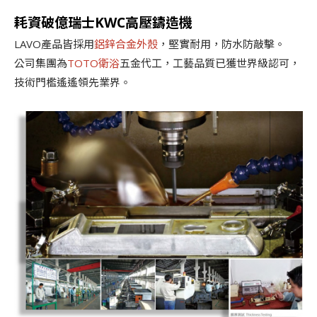
耗資破億瑞士KWC高壓鑄造機
LAVO產品皆採用
鋁鋅合金外殼
，堅實耐用，防水防敲擊。
公司集團為
TOTO衛浴
五金代工，工藝品質已獲世界級認可，
技術門檻遙遙領先業界。