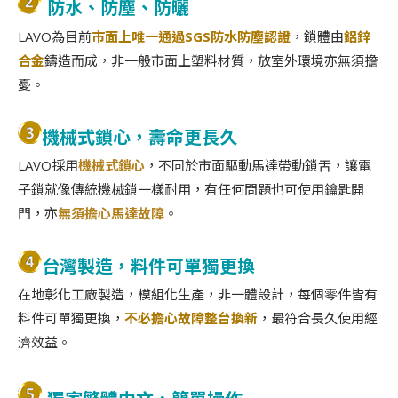
防水、防塵、防曬
LAVO為目前
市面上唯一通過SGS防水防塵認證
，鎖體由
鋁鋅
合金
鑄造而成，非一般市面上塑料材質，放室外環境亦無須擔
憂。
機械式
鎖心，壽命更長久
LAVO採用
機械式
鎖心
，不同於市面驅動馬達帶動鎖舌，讓電
子鎖就像傳統機械鎖一樣耐用，有任何問題也可使用鑰匙開
門，亦
無須擔心馬達故障
。
台灣製造，料件可單獨更換
在地彰化工廠製造，模組化生產，非一體設計，每個零件皆有
料件可單獨更換，
不必擔心故障整台換新
，最符合長久使用經
濟效益。