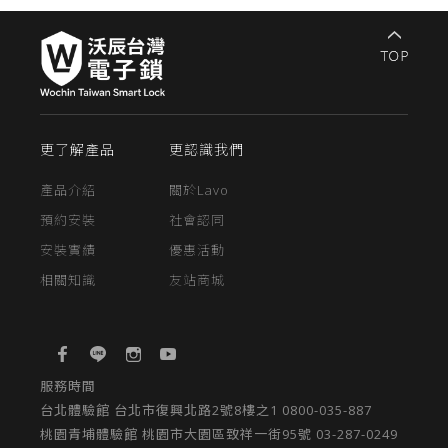
更了解產品
更認識我們
產品介紹
關於Lavo
預約安裝
社會認同
安裝實績
優惠活動
相關知識
友站商城
服務時間
台北體驗館 台北市復興北路2號8樓之1 0800-035-887
桃園青埔體驗館 桃園市大園區致祥一街95號 03-287-0249