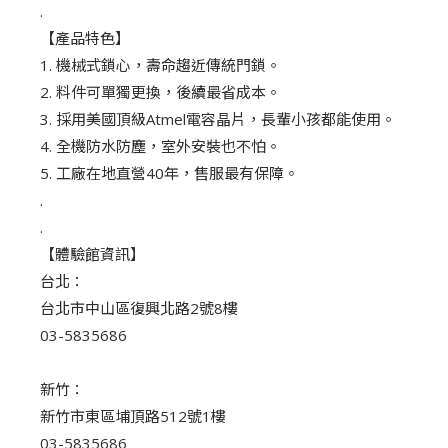
.
【產品特色】
1. 機械式鎖心，壽命趨近傳統門鎖。
2. 料件可單獨更換，後續最省成本。
3. 採用美國頂級Atmel電容晶片，長輩小孩都能使用。
4. 全機防水防塵，室外安裝也不怕。
5. 工廠在地直營40年，售服最有保障。
.
.
【體驗館資訊】
台北：
台北市中山區復興北路2號8樓
03-5835686
新竹：
新竹市東區埔頂路512號1樓
03-5835686