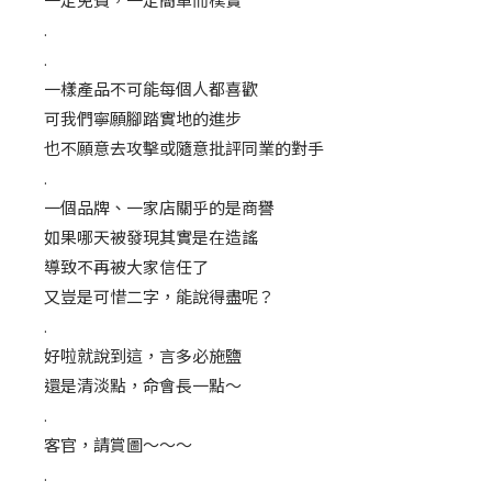
一定免費，一定簡單而樸實
.
.
一樣產品不可能每個人都喜歡
可我們寧願腳踏實地的進步
也不願意去攻擊或隨意批評同業的對手
.
一個品牌、一家店關乎的是商譽
如果哪天被發現其實是在造謠
導致不再被大家信任了
又豈是可惜二字，能說得盡呢？
.
好啦就說到這，言多必施鹽
還是清淡點，命會長一點～
.
客官，請賞圖～～～
.