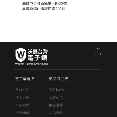
​高雄市苓雅區民權一路30號
​嘉義縣梅山鄉環南路440號
更了解產品
更認識我們
產品介紹
關於Lavo
預約安裝
社會認同
安裝實績
優惠活動
相關知識
友站商城