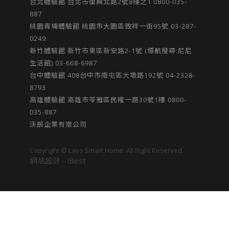
台北體驗館 台北市復興北路2號8樓之1 0800-035-
887
桃園青埔體驗館 桃園市大園區致祥一街95號 03-287-
0249
新竹體驗館 新竹市東區新安路2-1號 (導航搜尋:尼尼
生活館) 03-668-6987
台中體驗館​ 408台中市南屯區大墩路192號​ 04-2328-
8793
高雄體驗館 高雄市苓雅區民權一路30號1樓 0800-
035-887
沃辰企業有限公司
Copyright © Lavo Smart Home. All Right Reserved.
網站設計
-
iBest