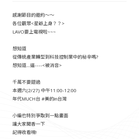
感謝節目的邀約～～​
各位觀眾<星爺上身？？>​
LAVO要上電視啦~~~​
想知道​
從傳統產業轉型到科技控制業中的秘辛嗎?​
想知道....逼----<被消音>​
千萬不要錯過​
本週六(2/27) 中午11:00-12:00​
年代MUCH台 #美的in台灣​
小編也特別爭取到一點畫面​
讓大家聞香一下​
記得收看唷!​