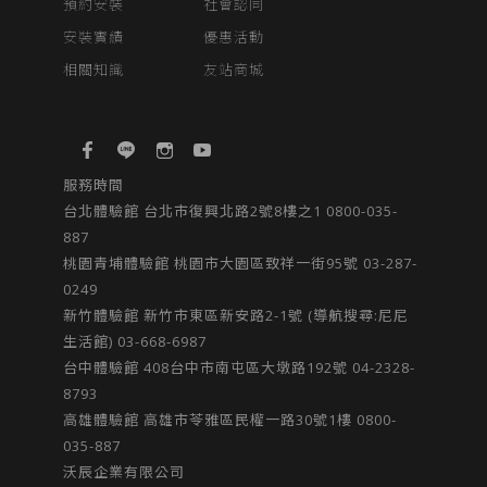
預約安裝
社會認同
安裝實績
優惠活動
相關知識
友站商城
服務時間
台北體驗館 台北市復興北路2號8樓之1 0800-035-
887
桃園青埔體驗館 桃園市大園區致祥一街95號 03-287-
0249
新竹體驗館 新竹市東區新安路2-1號 (導航搜尋:尼尼
生活館) 03-668-6987
台中體驗館​ 408台中市南屯區大墩路192號​ 04-2328-
8793
高雄體驗館 高雄市苓雅區民權一路30號1樓 0800-
035-887
沃辰企業有限公司