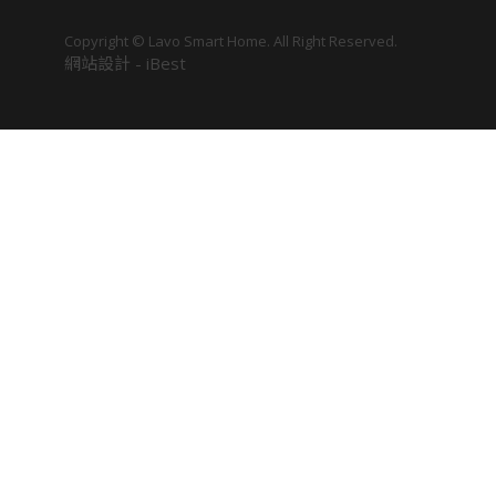
Copyright © Lavo Smart Home. All Right Reserved.
網站設計
-
iBest