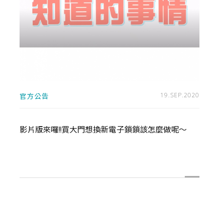
19.SEP.2020
官方公告
影片版來囉!!買大門想換新電子鎖鎖該怎麼做呢～