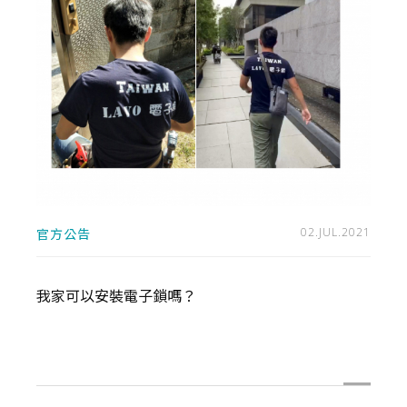
02.JUL.2021
官方公告
我家可以安裝電子鎖嗎？