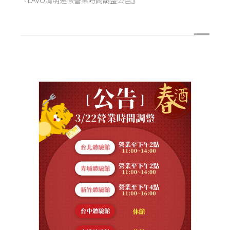
『LAVO清明連假營業時間調整公告』​
清明連假LAVO全台體驗館營業時間調整如下