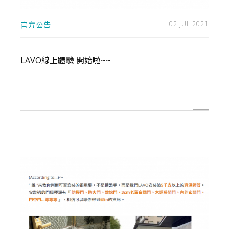
02.JUL.2021
官方公告
LAVO線上體驗 開始啦~~