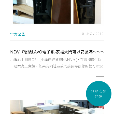
01.NOV.2019
官方公告
NEW『想裝LAVO電子鎖-家裡大門可以安裝嗎～～～』
小編心中劇場OS:〔小編已經被問NNNN次(，在這裡提供以
下建案完工實績，如果有同社區或門扇長得很像的就可以安
裝喲，來找找與您相似的大門吧!)
預約安裝
諮詢