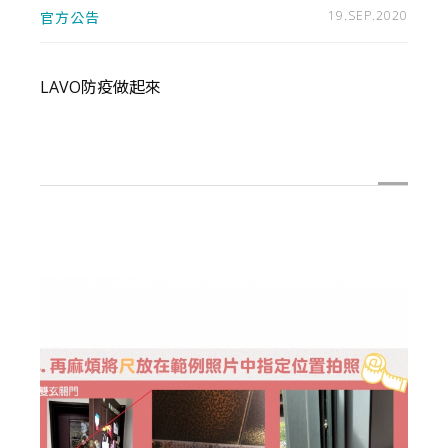
19.SEP.2020
官方公告
LAVO防疫做起來