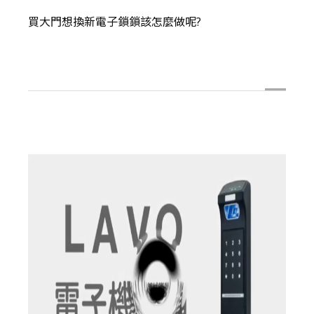
買大門想換新電子鎖鎖該怎麼做呢?