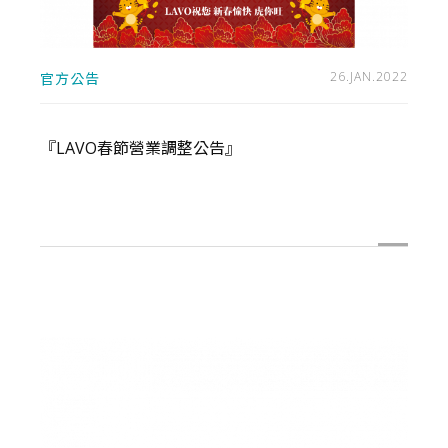
26.JAN.2022
官方公告
『LAVO春節營業調整公告』​