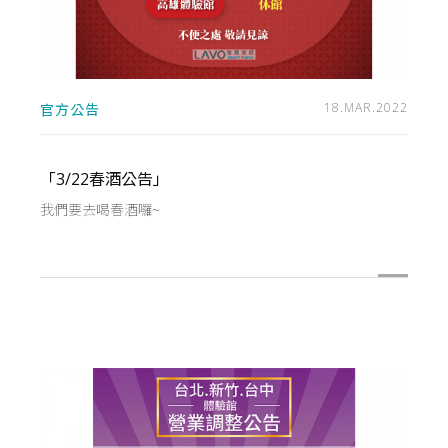
18.MAR.2022
官方公告
「3/22春酒公告」​
我們要去喝春酒囉~​
3/22(二)各地展示體驗館營業時間調整如下：​