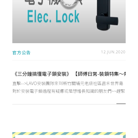
12.JUN.2020
官方公告
《三分鐘搞懂電子鎖安裝》 【師傅日常-裝鎖特集～熱騰
直擊-->LAVO安裝團隊來到新竹關埔元老級社區昌禾世界島
對於安裝電子鎖過程有疑慮或是想增長知識的朋友們~~趕緊
探進來唷~
拍此片希望客戶能更深度了解安裝電子鎖的過程，以及我們
每個步驟的用心，藉此希望使用者們能安心使用LAVO電子
鎖