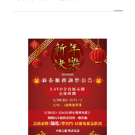
高雄體驗館 照常營業​