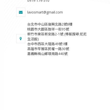
0919-179-510
lavosmart@gmail.com
台北市中山區復興北路2號8樓
桃園市大園區致祥一街95號
新竹市東區新安路2-1號 (導航搜尋:尼尼
生活館)
台中市西區大隆路49號1樓
​高雄市苓雅區民權一路30號
​嘉義縣梅山鄉環南路440號