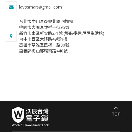
lavosmart@gmail.com
台北市中山區復興北路2號8樓
桃園市大園區致祥一街95號
新竹市東區新安路2-1號 (導航搜尋:尼尼生活館)
台中市西區大隆路49號1樓
​高雄市苓雅區民權一路30號
​嘉義縣梅山鄉環南路440號