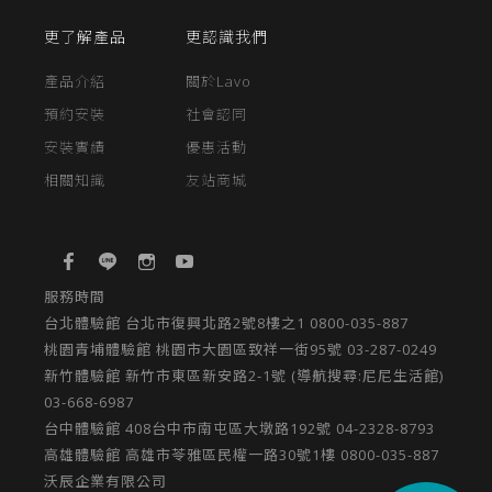
更了解產品
更認識我們
產品介紹
關於Lavo
預約安裝
社會認同
安裝實績
優惠活動
相關知識
友站商城
服務時間
台北體驗館 台北市復興北路2號8樓之1 0800-035-887
桃園青埔體驗館 桃園市大園區致祥一街95號 03-287-0249
新竹體驗館 新竹市東區新安路2-1號 (導航搜尋:尼尼生活館)
03-668-6987
台中體驗館​ 408台中市南屯區大墩路192號​ 04-2328-8793
高雄體驗館 高雄市苓雅區民權一路30號1樓 0800-035-887
沃辰企業有限公司