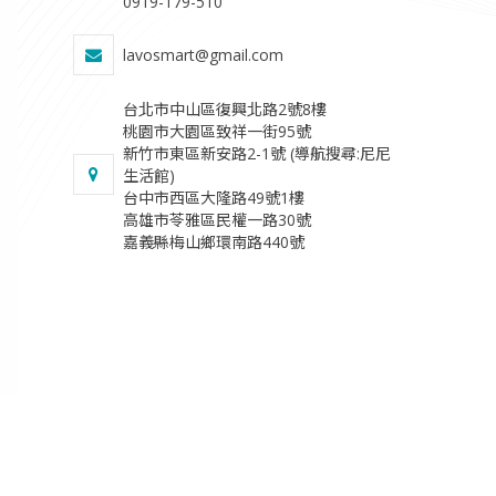
0919-179-510
lavosmart@gmail.com
台北市中山區復興北路2號8樓
桃園市大園區致祥一街95號
新竹市東區新安路2-1號 (導航搜尋:尼尼
生活館)
台中市西區大隆路49號1樓
​高雄市苓雅區民權一路30號
​嘉義縣梅山鄉環南路440號