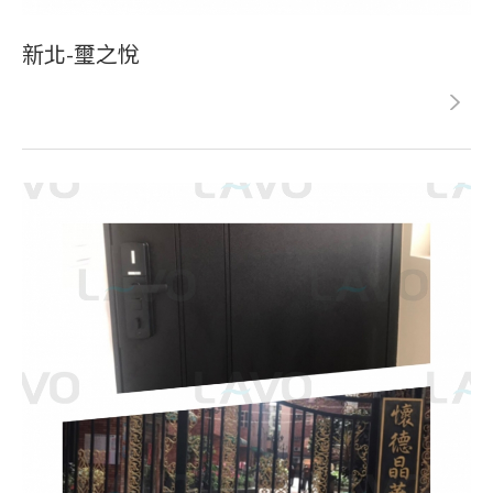
新北-璽之悅