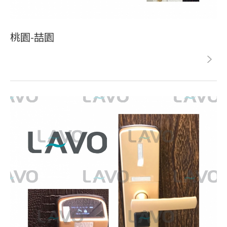
桃園-喆園