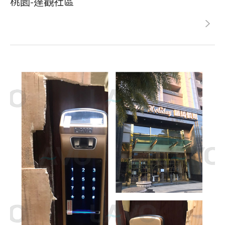
桃園-達觀社區