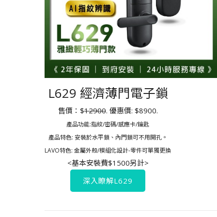
L629 經濟薄門電子鎖
售價：$
12900
. 優惠價: $8900.
產品功能:指紋/密碼/感應卡/鑰匙
產品特色: 安裝於水平鎖、內門鎖可不用開孔。
LAVO特色: 金屬外殼/模組化設計-零件可單獨更換
<基本安裝費$1500另計>
深入瞭解L629