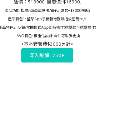
售價：$
19900
. 優惠價: $16900.
產品功能:指紋/密碼/感應卡/鑰匙/(遠端+$3000選配)
產品特色1: 藍芽App手機新增刪除指紋密碼卡片
產品特色2: 反鎖/常開模式App即時操作(遠端款可遠端操作)
LAVO特色: 模組化設計-零件可單獨更換
<基本安裝費$3000另計>
深入瞭解L750B