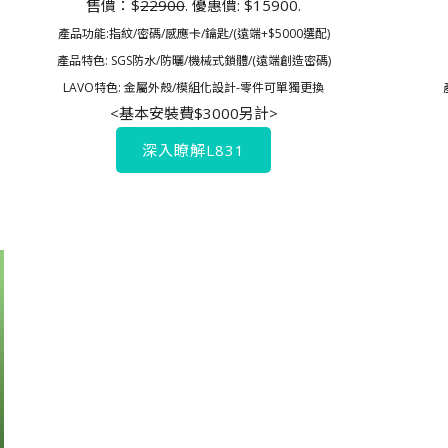
售價：$
22900
. 優惠價: $15900.
產品功能:指紋/密碼/感應卡/鑰匙/(遠端+$5000選配)
產品特色: SGS防水/防曬/機械式鎖體/(遠端創造密碼)
LAVO特色: 金屬外殼/模組化設計-零件可單獨更換
<基本安裝費$3000另計>
深入瞭解L831