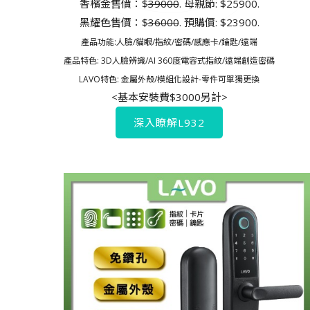
香檳金售價：$
39000
. 母親節: $25900.
黑耀色售價：$
36000
. 預購價: $23900.
產品功能:人臉/貓眼/指紋/密碼/感應卡/鑰匙/遠端
產品特色: 3D人臉辨識/AI 360度電容式指紋/遠端創造密碼
LAVO特色: 金屬外殼/模組化設計-零件可單獨更換
<基本安裝費$3000另計>
深入瞭解L932